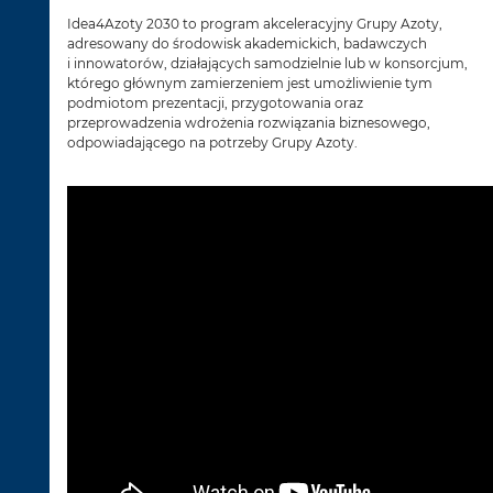
Idea4Azoty 2030 to program akceleracyjny Grupy Azoty,
adresowany do środowisk akademickich, badawczych
i innowatorów, działających samodzielnie lub w konsorcjum,
którego głównym zamierzeniem jest umożliwienie tym
podmiotom prezentacji, przygotowania oraz
przeprowadzenia wdrożenia rozwiązania biznesowego,
odpowiadającego na potrzeby Grupy Azoty.