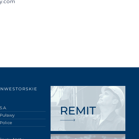
INWESTORSKIE
REMIT
S.A.
 Puławy
Police