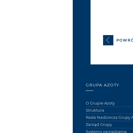
POWR
GRUPA AZOTY
O Grupie Azoty
Struktura
Rada Nadzorcza Grupy A
Zarząd Grupy
Systemy zarządzania