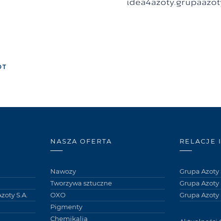
ÓT
NASZA OFERTA
RELACJE 
Nawozy
Grupa Azoty 
Tworzywa sztuczne
Grupa Azoty
zoty S.A.
OXO
Grupa Azoty 
Pigmenty
Chemikalia