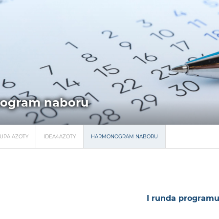
ogram naboru
UPA AZOTY
IDEA4AZOTY
HARMONOGRAM NABORU
I runda programu